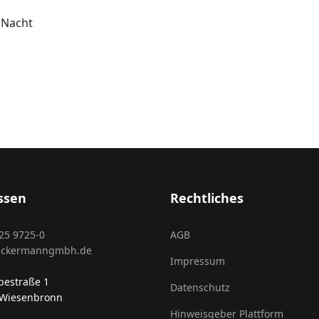
 Nacht
ssen
Rechtliches
25 9725-0
AGB
ackermanngmbh.de
Impressum
estraße 1
Datenschutz
 Wiesenbronn
Hinweisgeber Plattform