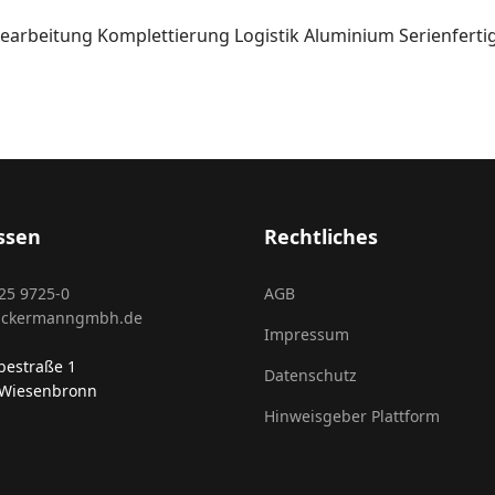
earbeitung
Komplettierung
Logistik
Aluminium
Serienfert
ssen
Rechtliches
25 9725-0
AGB
ackermanngmbh.de
Impressum
estraße 1
Datenschutz
 Wiesenbronn
Hinweisgeber Plattform