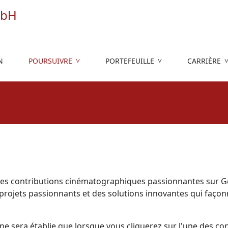
N
POURSUIVRE
PORTEFEUILLE
CARRIÈRE
 des contributions cinématographiques passionnantes sur 
 projets passionnants et des solutions innovantes qui façonn
e sera établie que lorsque vous cliquerez sur l'une des cont