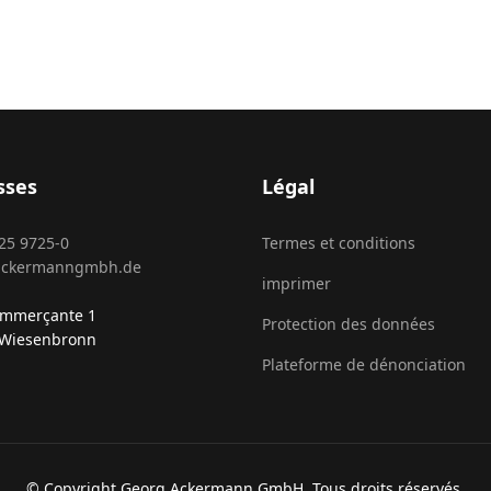
sses
Légal
25 9725-0
Termes et conditions
ackermanngmbh.de
imprimer
ommerçante 1
Protection des données
 Wiesenbronn
Plateforme de dénonciation
© Copyright Georg Ackermann GmbH. Tous droits réservés.