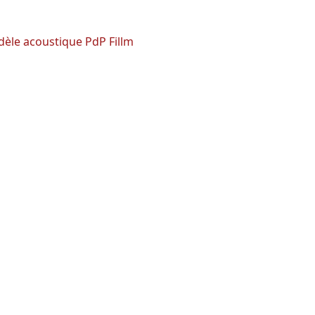
èle acoustique PdP Fillm