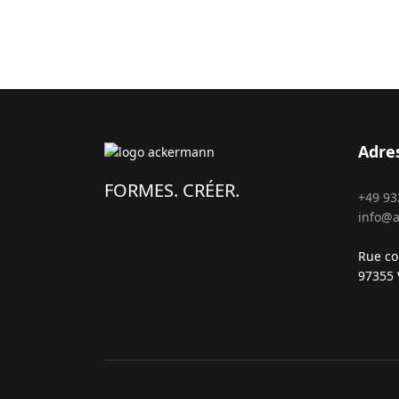
Adre
FORMES. CRÉER.
+49 93
info@
Rue c
97355