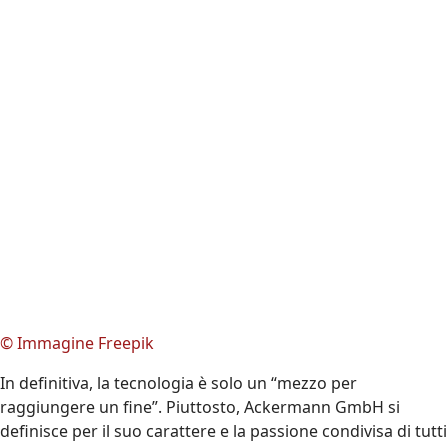
La nostra cultura aziendale è importante per noi tanto quanto i
nostri prodotti. I dipendenti soddisfatti si identificano con la
propria azienda, si motivano a vicenda e portano clienti
soddisfatti.
Buono per tutti
I nostri prodotti sono al servizio dei nostri clienti.
La nostra cultura aziendale è al servizio dei nostri dipendenti.
© Immagine Freepik
In definitiva, la tecnologia è solo un “mezzo per
raggiungere un fine”. Piuttosto, Ackermann GmbH si
definisce per il suo carattere e la passione condivisa di tutti